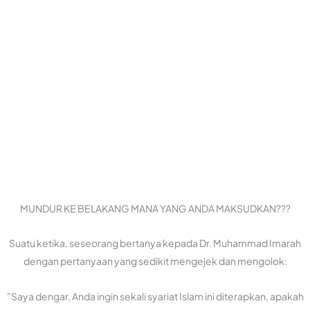
MUNDUR KE BELAKANG MANA YANG ANDA MAKSUDKAN???
Suatu ketika, seseorang bertanya kepada Dr. Muhammad Imarah
dengan pertanyaan yang sedikit mengejek dan mengolok:
"Saya dengar, Anda ingin sekali syariat Islam ini diterapkan, apakah