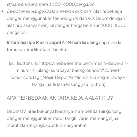
dijual berkisar antara 3000-4000 per galon.
Depot air isi ulang RO atau reverse
osmosis.
Alat ini bekerja
dengan menggunakan teknologi UV dan RO. Depot dengan
alat ini biasanya menjual dengan harga berkisar 4000-8000
per galon.
Informasi Tipe Mesin Depot Air Minum Isi Ulang
dapat anda
temukan di artikel kami berikut :
[su_button url=”https://hobeeonline.com/mesin-depo-air-
minum-isi-ulang-surabaya” background=”#2d3eef”
icon=”icon: tag”]Mesin Depot Air Minum Isi Ulang Surabaya –
Harga Jual & Jasa Pasang[/su_button]
APA PERBEDAAN ANTARA KEDUA ALAT ITU?
Depot UV ini air bakunya biasanya membeli dari air gunung,
dengan menggunakan mobil tangki. Air ini memang dijual
murah dan terjangkau untuk masyarakat.