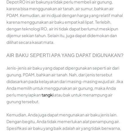
Depot RO ini air bakunya tidak perlu membeli air gunung,
karena bisa menggunakan air tanah, air sumur, bahkan air
PDAM. Kemudian, air ini dijual dengan harga yang relatif mahal
karena menggunakan air baku empat kali lipat. Terlebih,
dengan teknologi RO, air ini tidak dapat berlumut meskipun
dijemur sekian tahun. Selain itu, juga dapat didemokan dan
dilihat secara kasat mata.
AIR BAKU SEPERTI APA YANG DAPAT DIGUNAKAN?
Jenis-jenis air baku yang dapat dipergunakan seperti air dari
gunung, PDAM, bahkan air tanah. Nah, dari jenis tersebut
didasarkan pada kelayakan dari masing-masing wujud air. Jika
Anda memilih untuk menggunakan air gunung, maka Anda
perlu menyiapkan
tangki
atau bak untuk menampung air
gunung tersebut.
Kemudian, Anda juga dapat mengunakan air baku jenis lain.
Dengan begitu, Anda tidak memerlukan alat penampung air.
Spesifikasi air baku yang baik adalah air yang tidak berwarna,