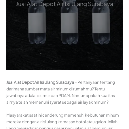
Jual Alat Depot Air Isi Ulang Surabaya
Jual Alat Depot Air Isi Ulang Surabaya
– Pertanyaan tentang
darimana sumber mata air minum di rumah mu? Tentu
jawabnya adalah sumur dan PDAM. Namun apakah kualitas
airnya telah memenuhi syarat sebagai air layak minum?
Masyarakat saat ini cenderung memenuhi kebutuhan minum
mereka dengan air isi ulang kemasan botol atau galon. Inilah
yang menjadikan pangsa pasar penjualan alat pemurni air