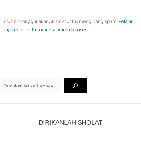
Situs ini menggunakan Akismet untuk mengurangi spam.
Pelajari
bagaimana data komentar Anda diproses
Ca
DIRIKANLAH SHOLAT