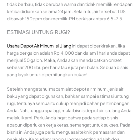
tidak berbau, tidak berubah warna dan tidak memiliki endapan
ketika didiamkan selama 24 jam. Selain itu, air tersebut TDS
dibawah 150ppm dan memiliki PH berkisar antara 6.5-7.5.
ESTIMASI UNTUNG RUGI?
Usaha Depot Air Minum Isi Ulang
ini dapat diperkirakan. Jika
harga per galon adalah Rp.4,000 dan dalam 1 hari anda dapat
menjual 50 galon. Maka, Anda akan mendapatkan omzet
sebesar 200 ribu per hari atau 6 juta per bulan. Sebuah bisnis
yang layak untuk diperhitungkan bukan!
Setelah mengetahui macam alat depot air minum, jenis air
baku yang dapat digunakan, bahkan sampai estimasi untung
rugi, tentunya semua itu cukup menjadi bahan pertimbangan
Anda. Nah, tunggu apalagi, mulai bisnis depot air isi ulang Anda
melalui kami. Perlu Anda ingat bahwa pada setiap bisnis
apapun diperlukan kerja keras, semangat untuk sukses. Pada
bisnis ini Anda juga perlu menguasai teknik pemasaran dan
penjualan. Kemudian yang paling terpenting adalah doa.