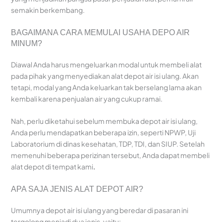
semakin berkembang.
BAGAIMANA CARA MEMULAI USAHA DEPO AIR
MINUM?
Diawal Anda harus mengeluarkan modal untuk membeli alat
pada pihak yang menyediakan alat depot air isi ulang. Akan
tetapi, modal yang Anda keluarkan tak berselang lama akan
kembali karena penjualan air yang cukup ramai.
Nah, perlu diketahui sebelum membuka depot air isi ulang,
Anda perlu mendapatkan beberapa izin, seperti NPWP, Uji
Laboratorium di dinas kesehatan, TDP, TDI, dan SIUP. Setelah
memenuhi beberapa perizinan tersebut, Anda dapat membeli
alat depot di tempat kami
.
APA SAJA JENIS ALAT DEPOT AIR?
Umumnya depot air isi ulang yang beredar di pasaran ini
tergolong menjadi dua jenis, yaitu: