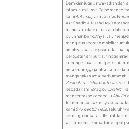
Demikian juga diriwayatkan dari j
lafazh ini miliknya; Telah mencer
kami
Al A’masy
dari
Zaid bin Wahb
Ash Shadiq Al Mashduq-(seorang 
manusia mulai diciptakan dalam 
puluh hari berikutnya. Lalu menja
mengutus seorang malaikat untuk 
amalnya, dan sengsara atau bahag
perbuatan ahli surga, hingga jara
ia mengerjakan amal perbuatan ah
neraka, hingga jarak antara ia da
mengerjakan amal perbuatan ahli 
Syaibah
dan
Ishaq bin Ibrahim
ked
kepada kami
Ishaq bin Ibrahim
; T
menceritakan kepadaku
Abu Sa’id
telah menceritakannya kepada k
kami
Syu’bah bin Hajjaj
seluruhnya
seorang dari kalian dimulai dari 
puluh malam, kemudian empat puluh