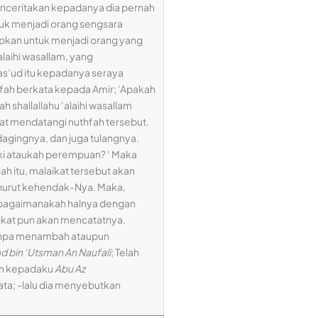
nceritakan kepadanya dia pernah
tuk menjadi orang sengsara
apkan untuk menjadi orang yang
laihi wasallam, yang
Mas’ud itu kepadanya seraya
fah berkata kepada Amir; ‘Apakah
shallallahu ‘alaihi wasallam
kat mendatangi nuthfah tersebut.
agingnya, dan juga tulangnya.
laki ataukah perempuan? ‘ Maka
 itu, malaikat tersebut akan
 menurut kehendak-Nya. Maka,
n, bagaimanakah halnya dengan
aikat pun akan mencatatnya.
tanpa menambah ataupun
 bin ‘Utsman An Naufali
; Telah
an kepadaku
Abu Az
ta; -lalu dia menyebutkan