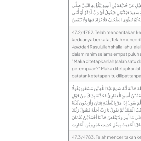
َيْلِ عَنْ حُذَيْفَةَ بْنِ أَسِيدٍ يَبْلُغُ بِهِ النَّبِيَّ صَلَّى
 سَعِيدٌ فَيُكْتَبَانِ فَيَقُولُ أَيْ رَبِّ أَذَكَرٌ أَوْ أُنْثَى
قُهُ ثُمَّ تُطْوَى الصُّحُفُ فَلَا يُزَادُ فِيهَا وَلَا يُنْقَصُ
47.2/4782. Telah menceritakan 
keduanya berkata; Telah mencer
Asid
dari Rasulullah shallallahu 
dalam rahim selama empat puluh at
‘ Maka ditetapkanlah (salah satu da
perempuan? ‘ Maka ditetapkanlah a
catatan ketetapan itu dilipat tanp
حَدَّثَهُ أَنَّهُ سَمِعَ عَبْدَ اللَّهِ بْنَ مَسْعُودٍ يَقُولُا
 بْنُ أَسِيدٍ الْغِفَارِيُّ فَحَدَّثَهُ بِذَلِكَ مِنْ قَوْلِ
لُ إِذَا مَرَّ بِالنُّطْفَةِ ثِنْتَانِ وَأَرْبَعُونَ لَيْلَةً
ُبُ الْمَلَكُ ثُمَّ يَقُولُ يَا رَبِّ أَجَلُهُ فَيَقُولُ رَبُّكَ
َى مَا أُمِرَ وَلَا يَنْقُصُ حَدَّثَنَا أَحْمَدُ بْنُ عُثْمَانَ
ولُا وَسَاقَ الْحَدِيثَ بِمِثْلِ حَدِيثِ عَمْرِو بْنِ الْحَارِثِ
47.3/4783. Telah menceritakan 