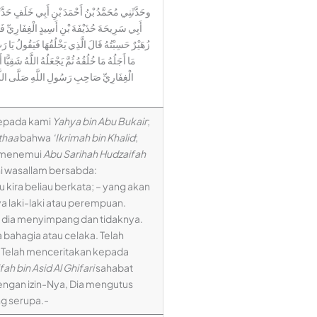
وحَدَّثَنِي مُحَمَّدُ بْنُ أَحْمَدَ بْنِ أَبِي خَلَفٍ حَدَّثَنَا
أَبِي سَرِيحَةَ حُذَيْفَةَ بْنِ أَسِيدٍ الْغِفَارِيِّ فَقَا
زُهَيْرٌ حَسِبْتُهُ قَالَ الَّذِي يَخْلُقُهَا فَيَقُولُ يَا رَبِّ 
مَا أَجَلُهُ مَا خُلُقُهُ ثُمَّ يَجْعَلُهُ اللَّهُ شَقِيًّ
الْغِفَارِيِّ صَاحِبِ رَسُولِ اللَّهِ صَلَّى اللَّهُ عَل
kepada kami
Yahya bin Abu Bukair
;
Athaa
bahwa
‘Ikrimah bin Khalid
;
u menemui
Abu Sarihah Hudzaifah
ihi wasallam bersabda:
kira beliau berkata; – yang akan
a laki-laki atau perempuan.
n dia menyimpang dan tidaknya.
 bahagia atau celaka. Telah
; Telah menceritakan kepada
ah bin Asid Al Ghifari
sahabat
dengan izin-Nya, Dia mengutus
ng serupa.-