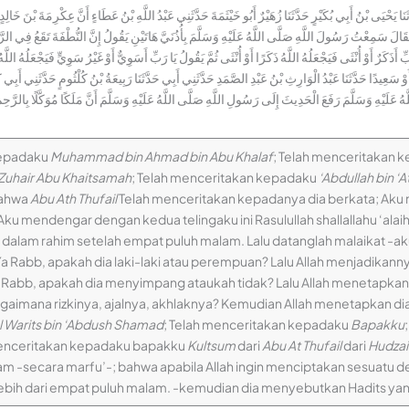
 يَحْيَى بْنُ أَبِي بُكَيْرٍ حَدَّثَنَا زُهَيْرٌ أَبُو خَيْثَمَةَ حَدَّثَنِي عَبْدُ اللَّهِ بْنُ عَطَاءٍ أَنَّ عِكْرِمَةَ بْنَ خَالِدٍ
لَ سَمِعْتُ رَسُولَ اللَّهِ صَلَّى اللَّهُ عَلَيْهِ وَسَلَّمَ بِأُذُنَيَّ هَاتَيْنِ يَقُولُ إِنَّ النُّطْفَةَ تَقَعُ فِي الرَّحِمِ 
أَذَكَرٌ أَوْ أُنْثَى فَيَجْعَلُهُ اللَّهُ ذَكَرًا أَوْ أُنْثَى ثُمَّ يَقُولُ يَا رَبِّ أَسَوِيٌّ أَوْ غَيْرُ سَوِيٍّ فَيَجْعَلُهُ اللَّه
ا أَوْ سَعِيدًا حَدَّثَنَا عَبْدُ الْوَارِثِ بْنُ عَبْدِ الصَّمَدِ حَدَّثَنِي أَبِي حَدَّثَنَا رَبِيعَةُ بْنُ كُلْثُومٍ حَدَّثَنِي أَ
َيْهِ وَسَلَّمَ رَفَعَ الْحَدِيثَ إِلَى رَسُولِ اللَّهِ صَلَّى اللَّهُ عَلَيْهِ وَسَلَّمَ أَنَّ مَلَكًا مُوَكَّلًا بِالرَّحِمِ إِذَا
kepadaku
Muhammad bin Ahmad bin Abu Khalaf
; Telah menceritakan 
Zuhair Abu Khaitsamah
; Telah menceritakan kepadaku
‘Abdullah bin ‘
bahwa
Abu Ath Thufail
Telah menceritakan kepadanya dia berkata; Ak
 Aku mendengar dengan kedua telingaku ini Rasulullah shallallahu ‘ala
alam rahim setelah empat puluh malam. Lalu datanglah malaikat -aku 
Rabb, apakah dia laki-laki atau perempuan? Lalu Allah menjadikanny
a Rabb, apakah dia menyimpang ataukah tidak? Lalu Allah menetapka
agaimana rizkinya, ajalnya, akhlaknya? Kemudian Allah menetapkan dia
l Warits bin ‘Abdush Shamad
; Telah menceritakan kepadaku
Bapakku
menceritakan kepadaku bapakku
Kultsum
dari
Abu At Thufail
dari
Hudzaif
sallam -secara marfu’-; bahwa apabila Allah ingin menciptakan sesuatu 
 lebih dari empat puluh malam. -kemudian dia menyebutkan Hadits ya