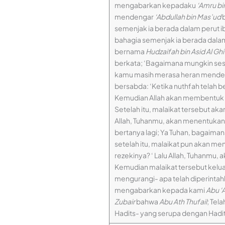
mengabarkan kepadaku
‘Amru bin
mendengar
‘Abdullah bin Mas’ud
b
semenjak ia berada dalam perut i
bahagia semenjak ia berada dalam 
bernama
Hudzaifah bin Asid Al Ghi
berkata; ‘Bagaimana mungkin ses
kamu masih merasa heran mendeng
bersabda: ‘Ketika nuthfah telah 
Kemudian Allah akan membentuk t
Setelah itu, malaikat tersebut ak
Allah, Tuhanmu, akan menentukan
bertanya lagi; Ya Tuhan, bagaiman
setelah itu, malaikat pun akan m
rezekinya? ‘ Lalu Allah, Tuhanmu
Kemudian malaikat tersebut kel
mengurangi- apa telah diperintah
mengabarkan kepada kami
Abu ‘
Zubair
bahwa
Abu Ath Thufail
; Te
Hadits- yang serupa dengan Hadits 