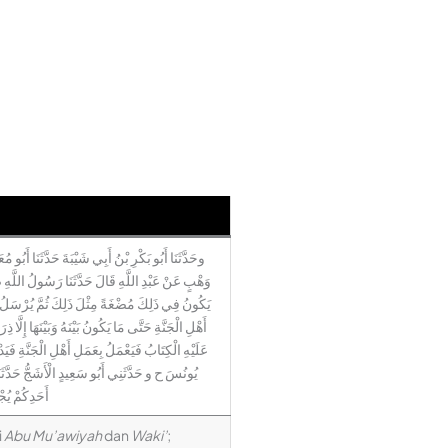
وحَدَّثَنَا أَبُو بَكْرِ بْنُ أَبِي شَيْبَةَ حَدَّثَنَا أَبُو مُ
وَهْبٍ عَنْ عَبْدِ اللَّهِ قَالَ حَدَّثَنَا رَسُولُ اللَّهِ ص
يَكُونُ فِي ذَلِكَ مُضْغَةً مِثْلَ ذَلِكَ ثُمَّ يُرْسَلُ الْمَ
أَهْلِ الْجَنَّةِ حَتَّى مَا يَكُونُ بَيْنَهُ وَبَيْنَهَا إِلَّا 
عَلَيْهِ الْكِتَابُ فَيَعْمَلُ بِعَمَلِ أَهْلِ الْجَنَّةِ فَي
يُونُسَ ح و حَدَّثَنِي أَبُو سَعِيدٍ الْأَشَجُّ حَدَّثَنَا
أَحَدِكُمْ يُج
i
Abu Mu’awiyah
dan
Waki’
;