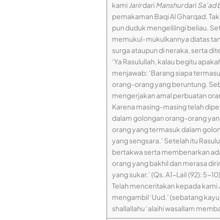
kami
Jarir
dari
Manshur
dari
Sa’ad 
pemakaman Baqi Al Gharqad. Tak la
pun duduk mengelilingi beliau. S
memukul-mukulkannya diatas tana
surga ataupun di neraka, serta di
‘Ya Rasulullah, kalau begitu apaka
menjawab: ‘Barang siapa termasu
orang-orang yang beruntung. Seb
mengerjakan amal perbuatan orang-
Karena masing-masing telah dipe
dalam golongan orang-orang yan
orang yang termasuk dalam golo
yang sengsara.’ Setelah itu Rasul
bertakwa serta membenarkan adan
orang yang bakhil dan merasa dir
yang sukar.’ (Qs. A1-LaiI (92): 5-
Telah menceritakan kepada kami
mengambil ‘Uud.’ (sebatang kayu),
shallallahu ‘alaihi wasallam mem