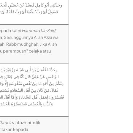
وحَدَّثَنِي أَبُو كَامِلٍ فُضَيْلُ بْنُ حُسَيْنٍ الْجَحْدَرِيُّ
فَيَقُولُ أَيْ رَبِّ نُطْفَةٌ أَيْ رَبِّ عَلَقَةٌ أَيْ ر
kepada kami
Hammad bin Zaid
;
ta; Sesungguhnya Allah Azza wa
qah, Rabb mudhghah. Jika Allah
tau perempuan? celaka atau
وحَدَّثَنَا عُثْمَانُ بْنُ أَبِي شَيْبَةَ وَزُهَيْرُ بْ
الرَّحْمَنِ عَنْ عَلِيٍّ قَالَ كُنَّا فِي جَنَازَةٍ فِي ب
مِنْكُمْ مِنْ أَحَدٍ مَا مِنْ نَفْسٍ مَنْفُوسَةٍ إِلَّا وَقَدْ ك
فَقَالَ مَنْ كَانَ مِنْ أَهْلِ السَّعَادَةِ فَسَيَصِير
فَيُيَسَّرُونَ لِعَمَلِ أَهْلِ السَّعَادَةِ وَأَمَّا أَهْلُ ا
وَكَذَّبَ بِالْحُسْنَى فَسَنُيَسِّرُهُ لِلْعُسْرَى }
 Ibrahim
lafazh ini milik
ritakan kepada