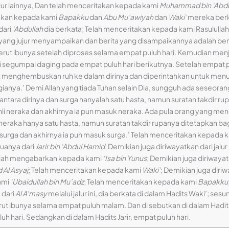
alur lainnya, Dan telah menceritakan kepada kami
Muhammad bin ‘Abdul
itakan kepada kami
Bapakku
dan
Abu Mu’awiyah
dan
Waki’
mereka berk
dari
‘Abdullah
dia berkata; Telah menceritakan kepada kami Rasulullah sh
yang jujur menyampaikan dan berita yang disampaikannya adalah be
perut ibunya setelah diproses selama empat puluh hari. Kemudian me
di segumpal daging pada empat puluh hari berikutnya. Setelah empat pu
menghembuskan ruh ke dalam dirinya dan diperintahkan untuk menulis
ianya.’ Demi Allah yang tiada Tuhan selain Dia, sungguh ada seseor
k antara dirinya dan surga hanyalah satu hasta, namun suratan takdir 
li neraka dan akhirnya ia pun masuk neraka. Ada pula orang yang men
n neraka hanya satu hasta, namun suratan takdir rupanya ditetapkan b
surga dan akhirnya ia pun masuk surga.’ Telah menceritakan kepada 
uanya dari
Jarir bin ‘Abdul Hamid
; Demikian juga diriwayatkan dari jalu
elah mengabarkan kepada kami
‘Isa bin Yunus
; Demikian juga diriwayatk
 Al Asyaj
; Telah menceritakan kepada kami
Waki’
; Demikian juga diriw
ami
‘Ubaidullah bin Mu’adz
; Telah menceritakan kepada kami
Bapakku
 dari
Al A’masy
melalui jalur ini, dia berkata di dalam Hadits Waki’; s
perut ibunya selama empat puluh malam. Dan di sebutkan di dalam Hadi
 hari. Sedangkan di dalam Hadits Jarir, empat puluh hari.