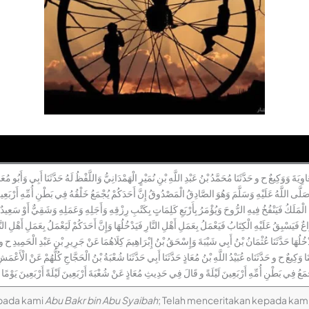
عَاوِيَةَ وَوَكِيعٌ ح و حَدَّثَنَا مُحَمَّدُ بْنُ عَبْدِ اللَّهِ بْنِ نُمَيْرٍ الْهَمْدَانِيُّ وَاللَّفْظُ لَهُ حَدَّثَنَا أَبِي وَأَبُو م
َلَّى اللَّهُ عَلَيْهِ وَسَلَّمَ وَهُوَ الصَّادِقُ الْمَصْدُوقُ إِنَّ أَحَدَكُمْ يُجْمَعُ خَلْقُهُ فِي بَطْنِ أُمِّهِ أَرْبَعِين
لَكُ فَيَنْفُخُ فِيهِ الرُّوحَ وَيُؤْمَرُ بِأَرْبَعِ كَلِمَاتٍ بِكَتْبِ رِزْقِهِ وَأَجَلِهِ وَعَمَلِهِ وَشَقِيٌّ أَوْ سَعِيدٌ فَوَ
ذِرَاعٌ فَيَسْبِقُ عَلَيْهِ الْكِتَابُ فَيَعْمَلُ بِعَمَلِ أَهْلِ النَّارِ فَيَدْخُلُهَا وَإِنَّ أَحَدَكُمْ لَيَعْمَلُ بِعَمَلِ أَهْلِ النَّا
َدْخُلُهَا حَدَّثَنَا عُثْمَانُ بْنُ أَبِي شَيْبَةَ وَإِسْحَقُ بْنُ إِبْرَاهِيمَ كِلَاهُمَا عَنْ جَرِيرِ بْنِ عَبْدِ الْحَمِيدِ ح 
 وَكِيعٌ ح و حَدَّثَنَاه عُبَيْدُ اللَّهِ بْنُ مُعَاذٍ حَدَّثَنَا أَبِي حَدَّثَنَا شُعْبَةُ بْنُ الْحَجَّاجِ كُلُّهُمْ عَنْ الْأَعْ
ْمَعُ فِي بَطْنِ أُمِّهِ أَرْبَعِينَ لَيْلَةً و قَالَ فِي حَدِيثِ مُعَاذٍ عَنْ شُعْبَةَ أَرْبَعِينَ لَيْلَةً أَرْبَعِينَ يَوْ
epada kami
Abu Bakr bin Abu Syaibah
; Telah menceritakan kepada kam