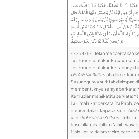
 حَدَّثَهُ أَنَّ أَبَا الطُّفَيْلِ حَدَّثَهُ قَالَ دَخَلْتُ عَلَى
أَرْبَعِينَ لَيْلَةً ثُمَّ يَتَصَوَّرُ عَلَيْهَا الْمَلَكُ قَالَ
ُ سَوِيًّا أَوْ غَيْرَ سَوِيٍّ ثُمَّ يَقُولُ يَا رَبِّ مَا رِزْقُهُ
بِي كُلْثُومٌ عَنْ أَبِي الطُّفَيْلِ عَنْ حُذَيْفَةَ بْنِ أَسِيدٍ
 أَرَادَ اللَّهُ أَنْ يَخْلُقَ شَيْئًا بِإِذْنِ اللَّهِ لِبِضْعٍ
وَأَرْبَعِينَ لَيْلَةً ثُمَّ ذَكَرَ نَحْوَ حَدِيثِهِمْ
47.4/4784. Telah menceritakan 
Telah menceritakan kepada kami
Telah menceritakan kepadanya 
bin Asid Al Ghifari
lalu dia berkata;
Sesunggunya nuthfah disimpan di d
membentuknya seraya berkata; Ya 
Kemudian malaikat itu berkata; Y
Lalu malaikat berkata; Ya Rabb, b
menceritakan kepada kami
‘Abdu
kami
Rabi’ah bin Kultsum
; Telah 
Rasulullah shallallahu ‘alaihi wa
Malaikat ke dalam rahim, setelah