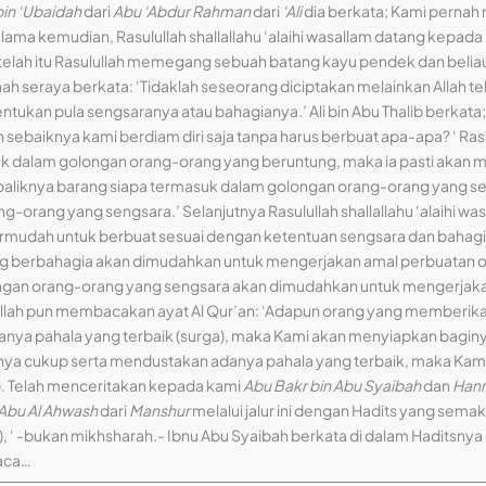
bin ‘Ubaidah
dari
Abu ‘Abdur Rahman
dari
‘Ali
dia berkata; Kami pernah
ma kemudian, Rasulullah shallallahu ‘alaihi wasallam datang kepada 
etelah itu Rasulullah memegang sebuah batang kayu pendek dan beli
h seraya berkata: ‘Tidaklah seseorang diciptakan melainkan Allah t
tentukan pula sengsaranya atau bahagianya.’ Ali bin Abu Thalib berka
h sebaiknya kami berdiam diri saja tanpa harus berbuat apa-apa? ‘ Rasul
k dalam golongan orang-orang yang beruntung, maka ia pasti akan 
aliknya barang siapa termasuk dalam golongan orang-orang yang sen
orang yang sengsara.’ Selanjutnya Rasulullah shallallahu ‘alaihi wa
rmudah untuk berbuat sesuai dengan ketentuan sengsara dan bahag
g berbahagia akan dimudahkan untuk mengerjakan amal perbuatan o
ngan orang-orang yang sengsara akan dimudahkan untuk mengerjak
ullah pun membacakan ayat Al Qur’an: ‘Adapun orang yang memberikan 
ya pahala yang terbaik (surga), maka Kami akan menyiapkan baginy
inya cukup serta mendustakan adanya pahala yang terbaik, maka Kam
10). Telah menceritakan kepada kami
Abu Bakr bin Abu Syaibah
dan
Hann
Abu Al Ahwash
dari
Manshur
melalui jalur ini dengan Hadits yang semak
 ‘ -bukan mikhsharah.- Ibnu Abu Syaibah berkata di dalam Haditsnya da
baca…