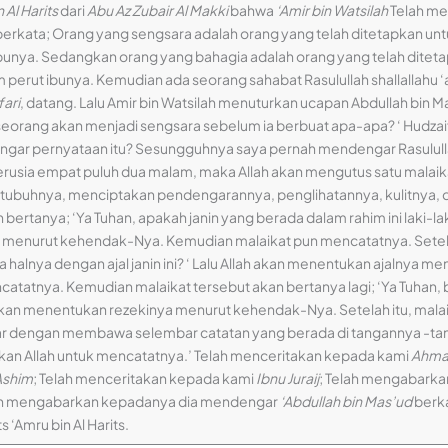
 Al Harits
dari
Abu Az Zubair Al Makki
bahwa
‘Amir bin Watsilah
Telah me
erkata; Orang yang sengsara adalah orang yang telah ditetapkan un
bunya. Sedangkan orang yang bahagia adalah orang yang telah ditet
perut ibunya. Kemudian ada seorang sahabat Rasulullah shallallahu ‘a
fari
, datang. Lalu Amir bin Watsilah menuturkan ucapan Abdullah bin 
eorang akan menjadi sengsara sebelum ia berbuat apa-apa? ‘ Hudzai
ar pernyataan itu? Sesungguhnya saya pernah mendengar Rasulullah 
berusia empat puluh dua malam, maka Allah akan mengutus satu malai
ubuhnya, menciptakan pendengarannya, penglihatannya, kulitnya, d
an bertanya; ‘Ya Tuhan, apakah janin yang berada dalam rahim ini laki-
 menurut kehendak-Nya. Kemudian malaikat pun mencatatnya. Setelah
a halnya dengan ajal janin ini? ‘ Lalu Allah akan menentukan ajalnya
encatatnya. Kemudian malaikat tersebut akan bertanya lagi; ‘Ya Tuha
, akan menentukan rezekinya menurut kehendak-Nya. Setelah itu, mal
uar dengan membawa selembar catatan yang berada di tangannya -
kan Allah untuk mencatatnya.’ Telah menceritakan kepada kami
Ahmad
Ashim
; Telah menceritakan kepada kami
Ibnu Juraij
; Telah mengabark
lah mengabarkan kepadanya dia mendengar
‘Abdullah bin Mas’ud
berka
‘Amru bin Al Harits.