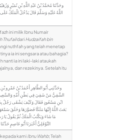
وحَدَّثَنَا مُحَمَّدُ بْنُ عَبْدِ اللَّهِ بْنِ نُمَيْرٍ وَزُهَ
اللَّهُ عَلَيْهِ وَسَلَّمَ قَالَ يَدْخُلُ الْمَلَكُ عَلَى ال
afazh ini milik Ibnu Numair
h Thufail
dari
Hudzaifah bin
tangi nuthfah yang telah menetap
nya ia ini sengsara atau bahagia?
anti ia ini laki-laki ataukah
alnya, dan rezekinya. Setelah itu
وحَدَّثَنِي أَبُو الطَّاهِرِ أَحْمَدُ بْنُ عَمْرِو بْنِ سَ
الشَّقِيُّ مَنْ شَقِيَ فِي بَطْنِ أُمِّهِ وَالسَّعِيدُ مَن
ابْنِ مَسْعُودٍ فَقَالَ وَكَيْفَ يَشْقَى رَجُلٌ بِغَيْرِ 
بَعَثَ اللَّهُ إِلَيْهَا مَلَكًا فَصَوَّرَهَا وَخَلَقَ سَمْعَهَ
مَا شَاءَ وَيَكْتُبُ الْمَلَكُ ثُمَّ يَقُولُ يَا رَب
النَّوْفَلِيُّ أَخْبَرَنَا أَبُو عَاصِمٍ حَدَّثَ
n kepada kami
Ibnu Wahb
; Telah