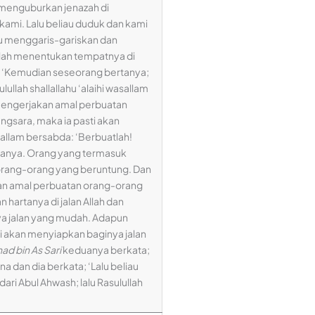
 menguburkan jenazah di
kami. Lalu beliau duduk dan kami
au menggaris-gariskan dan
elah menentukan tempatnya di
ta; ‘Kemudian seseorang bertanya;
ullah shallallahu ‘alaihi wasallam
mengerjakan amal perbuatan
gsara, maka ia pasti akan
sallam bersabda: ‘Berbuatlah!
ianya. Orang yang termasuk
rang-orang yang beruntung. Dan
an amal perbuatan orang-orang
hartanya di jalan Allah dan
a jalan yang mudah. Adapun
i akan menyiapkan baginya jalan
ad bin As Sari
keduanya berkata;
na dan dia berkata; ‘Lalu beliau
ri Abul Ahwash; lalu Rasulullah