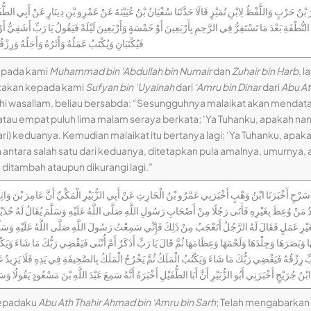
يْرُ بْنُ حَرْبٍ وَاللَّفْظُ لِابْنِ نُمَيْرٍ قَالَا حَدَّثَنَا سُفْيَانُ بْنُ عُيَيْنَةَ عَنْ عَمْرِو بْنِ دِينَارٍ عَنْ أَبِي الطُّف
نُّطْفَةِ بَعْدَ مَا تَسْتَقِرُّ فِي الرَّحِمِ بِأَرْبَعِينَ أَوْ خَمْسَةٍ وَأَرْبَعِينَ لَيْلَةً فَيَقُولُ يَا رَبِّ أَشَقِيٌّ أَوْ
فَيُكْتَبَانِ وَيُكْتَبُ عَمَلُهُ وَأَثَرُهُ وَأَجَلُهُ وَرِزْ
kepada kami
Muhammad bin ‘Abdullah bin Numair
dan
Zuhair bin Harb
, l
itakan kepada kami
Sufyan bin ‘Uyainah
dari
‘Amru bin Dinar
dari
Abu At
‘alaihi wasallam, beliau bersabda: “Sesungguhnya malaikat akan menda
au empat puluh lima malam seraya berkata; ‘Ya Tuhanku, apakah nanti
ri) keduanya. Kemudian malaikat itu bertanya lagi; ‘Ya Tuhanku, apakah n
ntara salah satu dari keduanya, ditetapkan pula amalnya, umurnya, aj
a ditambah ataupun dikurangi lagi.”
رْحٍ أَخْبَرَنَا ابْنُ وَهْبٍ أَخْبَرَنِي عَمْرُو بْنُ الْحَارِثِ عَنْ أَبِي الزُّبَيْرِ الْمَكِّيِّ أَنَّ عَامِرَ بْنَ وَاثِلَةَ 
ْ وُعِظَ بِغَيْرِهِ فَأَتَى رَجُلًا مِنْ أَصْحَابِ رَسُولِ اللَّهِ صَلَّى اللَّهُ عَلَيْهِ وَسَلَّمَ يُقَالُ لَهُ حُذَيْفَةُ
عَمَلٍ فَقَالَ لَهُ الرَّجُلُ أَتَعْجَبُ مِنْ ذَلِكَ فَإِنِّي سَمِعْتُ رَسُولَ اللَّهِ صَلَّى اللَّهُ عَلَيْهِ وَسَلَّمَ يَقُو
ا وَبَصَرَهَا وَجِلْدَهَا وَلَحْمَهَا وَعِظَامَهَا ثُمَّ قَالَ يَا رَبِّ أَذَكَرٌ أَمْ أُنْثَى فَيَقْضِي رَبُّكَ مَا شَاءَ وَيَكْت
ِّ رِزْقُهُ فَيَقْضِي رَبُّكَ مَا شَاءَ وَيَكْتُبُ الْمَلَكُ ثُمَّ يَخْرُجُ الْمَلَكُ بِالصَّحِيفَةِ فِي يَدِهِ فَلَا يَزِيدُ عَل
نَا ابْنُ جُرَيْجٍ أَخْبَرَنِي أَبُو الزُّبَيْرِ أَنَّ أَبَا الطُّفَيْلِ أَخْبَرَهُ أَنَّهُ سَمِعَ عَبْدَ اللَّهِ بْنَ مَسْعُودٍ يَقُ
kepadaku
Abu Ath Thahir Ahmad bin ‘Amru bin Sarh
; Telah mengabarka