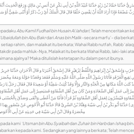
 حَدَّثَنَا حَمَّادُ بْنُ زَيْدٍ حَدَّثَنَا عُبَيْدُ اللَّهِ بْنُ أَبِي بَكْرٍ عَنْ أَنَسِ بْنِ مَالِكٍ وَرَفَعَ الْحَدِيثَ أَنَّهُ ق
َبِّ مُضْغَةٌ فَإِذَا أَرَادَ اللَّهُ أَنْ يَقْضِيَ خَلْقًا قَالَ قَالَ الْمَلَكُ أَيْ رَبِّ ذَكَرٌ أَوْ أُنْثَى شَقِيٌّ أَوْ س
kepadaku
Abu Kamil Fudhail bin Husain Al Jahdari
; Telah menceritakan 
‘Ubaidullah bin Abu Bakr
dari
Anas bin Malik
-secara marfu’- dia berka
 setiap rahim, dan malaikat itu berkata; Wahai Rabb nutfah, Rabb ‘ala
akdir pada mahluk-Nya, Malaikat itu berkata Wahai Rabb, laki-laki a
imana ajalnya? Maka ditulislah ketetapan itu dalam perut ibunya.
نُ حَرْبٍ وَإِسْحَقُ بْنُ إِبْرَاهِيمَ وَاللَّفْظُ لِزُهَيْرٍ قَالَ إِسْحَقُ أَخْبَرَنَا و قَالَ الْآخَرَانِ حَدَّثَنَا جَرِير
َقِيعِ الْغَرْقَدِ فَأَتَانَا رَسُولُ اللَّهِ صَلَّى اللَّهُ عَلَيْهِ وَسَلَّمَ فَقَعَدَ وَقَعَدْنَا حَوْلَهُ وَمَعَهُ مِخْصَر
َتَبَ اللَّهُ مَكَانَهَا مِنْ الْجَنَّةِ وَالنَّارِ وَإِلَّا وَقَدْ كُتِبَتْ شَقِيَّةً أَوْ سَعِيدَةً قَالَ فَقَالَ رَجَلٌ يَا رَسُ
ُ إِلَى عَمَلِ أَهْلِ السَّعَادَةِ وَمَنْ كَانَ مِنْ أَهْلِ الشَّقَاوَةِ فَسَيَصِيرُ إِلَى عَمَلِ أَهْلِ الشَّقَاوَةِ فَق
لشَّقَاوَةِ فَيُيَسَّرُونَ لِعَمَلِ أَهْلِ الشَّقَاوَةِ ثُمَّ قَرَأَ { فَأَمَّا مَنْ أَعْطَى وَاتَّقَى وَصَدَّقَ بِالْحُسْنَى 
 حَدَّثَنَا أَبُو بَكْرِ بْنُ أَبِي شَيْبَةَ وَهَنَّادُ بْنُ السَّرِيِّ قَالَا حَدَّثَنَا أَبُو الْأَحْوَصِ عَنْ مَنْصُورٍ بِهَذَا 
مِخْصَرَةً وَقَالَ ابْنُ أَبِي شَيْبَةَ فِي حَدِيثِهِ عَنْ أَبِي الْأَحْوَصِ ثُ
kepada kami
‘Utsman bin Abu Syaibah
dan
Zuhair bin Harb
dan
Ishaq bin
abarkan kepada kami. Sedangkan yang lainnya berkata; Telah mence