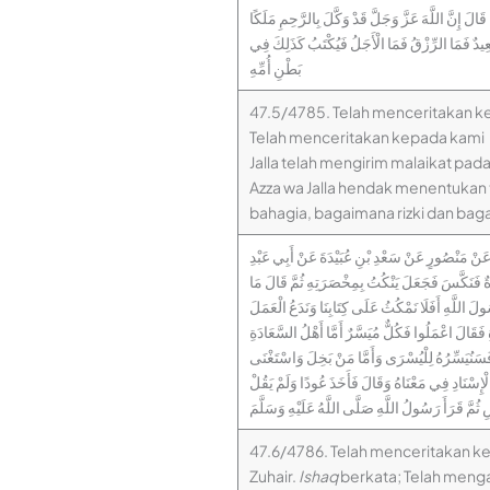
َالَ إِنَّ اللَّهَ عَزَّ وَجَلَّ قَدْ وَكَّلَ بِالرَّحِمِ مَلَكًا
َعِيدٌ فَمَا الرِّزْقُ فَمَا الْأَجَلُ فَيُكْتَبُ كَذَلِكَ فِي
بَطْنِ أُمِّهِ
47.5/4785. Telah menceritakan 
Telah menceritakan kepada kami
Jalla telah mengirim malaikat pada
Azza wa Jalla hendak menentukan t
bahagia, bagaimana rizki dan baga
ٌ عَنْ مَنْصُورٍ عَنْ سَعْدِ بْنِ عُبَيْدَةَ عَنْ أَبِي عَبْدِ
َةٌ فَنَكَّسَ فَجَعَلَ يَنْكُتُ بِمِخْصَرَتِهِ ثُمَّ قَالَ مَا
ولَ اللَّهِ أَفَلَا نَمْكُثُ عَلَى كِتَابِنَا وَنَدَعُ الْعَمَلَ
َالَ اعْمَلُوا فَكُلٌّ مُيَسَّرٌ أَمَّا أَهْلُ السَّعَادَةِ
فَسَنُيَسِّرُهُ لِلْيُسْرَى وَأَمَّا مَنْ بَخِلَ وَاسْتَغْنَى
الْإِسْنَادِ فِي مَعْنَاهُ وَقَالَ فَأَخَذَ عُودًا وَلَمْ يَقُلْ
مَّ قَرَأَ رَسُولُ اللَّهِ صَلَّى اللَّهُ عَلَيْهِ وَسَلَّمَ
47.6/4786. Telah menceritakan 
Zuhair.
Ishaq
berkata; Telah meng