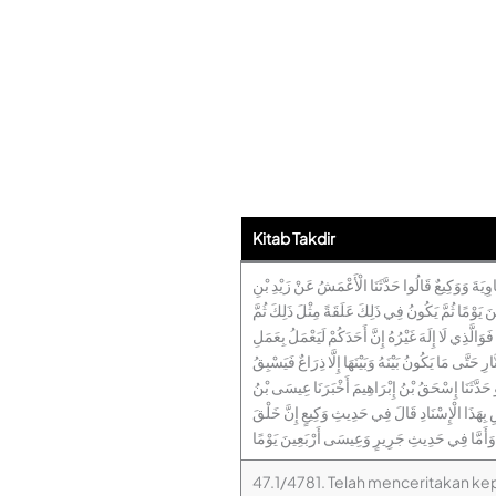
Kitab Takdir
ُعَاوِيَةَ وَوَكِيعٌ قَالُوا حَدَّثَنَا الْأَعْمَشُ عَنْ زَيْدِ بْنِ
َ يَوْمًا ثُمَّ يَكُونُ فِي ذَلِكَ عَلَقَةً مِثْلَ ذَلِكَ ثُمَّ
الَّذِي لَا إِلَهَ غَيْرُهُ إِنَّ أَحَدَكُمْ لَيَعْمَلُ بِعَمَلِ
رِ حَتَّى مَا يَكُونُ بَيْنَهُ وَبَيْنَهَا إِلَّا ذِرَاعٌ فَيَسْبِقُ
و حَدَّثَنَا إِسْحَقُ بْنُ إِبْرَاهِيمَ أَخْبَرَنَا عِيسَى بْنُ
مَشِ بِهَذَا الْإِسْنَادِ قَالَ فِي حَدِيثِ وَكِيعٍ إِنَّ خَلْقَ
مًا وَأَمَّا فِي حَدِيثِ جَرِيرٍ وَعِيسَى أَرْبَعِينَ يَوْمًا
47.1/4781. Telah menceritakan k