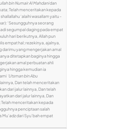
lah bin Numair Al Mahdani
dan
ata; Telah menceritakan kepada
allallahu ‘alaihi wasallam yaitu -
nar): ‘Sesungguhnya seorang
njadi segumpal daging pada empat
luh hari berikutnya, Allah pun
 empat hal; rezekinya, ajalnya,
ang darimu yang mengerjakan amal
rupanya ditetapkan baginya hingga
gerjakan amal perbuatan ahli
aginya hingga kemudian ia
kami
‘Utsman bin Abu
r lainnya, Dan telah menceritakan
an dari jalur lainnya, Dan telah
ayatkan dari jalur lainnya, Dan
; Telah menceritakan kepada
esungguhnya penciptaan salah
ts Mu’adz dari Syu’bah empat