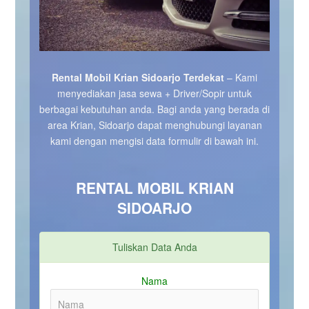
Rental Mobil Krian Sidoarjo Terdekat
– Kami
menyediakan jasa sewa + Driver/Sopir untuk
berbagai kebutuhan anda. Bagi anda yang berada di
area Krian, Sidoarjo dapat menghubungi layanan
kami dengan mengisi data formulir di bawah ini.
RENTAL MOBIL KRIAN
SIDOARJO
Tuliskan Data Anda
Nama