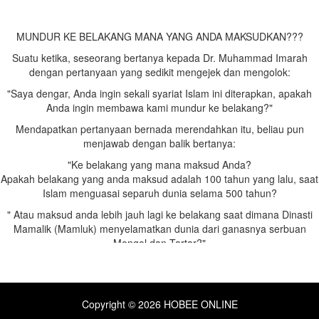
MUNDUR KE BELAKANG MANA YANG ANDA MAKSUDKAN???
Suatu ketika, seseorang bertanya kepada Dr. Muhammad Imarah
dengan pertanyaan yang sedikit mengejek dan mengolok:
"Saya dengar, Anda ingin sekali syariat Islam ini diterapkan, apakah
Anda ingin membawa kami mundur ke belakang?"
Mendapatkan pertanyaan bernada merendahkan itu, beliau pun
menjawab dengan balik bertanya:
"Ke belakang yang mana maksud Anda?
Apakah belakang yang anda maksud adalah 100 tahun yang lalu, saat
Islam menguasai separuh dunia selama 500 tahun?
" Atau maksud anda lebih jauh lagi ke belakang saat dimana Dinasti
Mamalik (Mamluk) menyelamatkan dunia dari ganasnya serbuan
Mongol dan Tartar?"
"Atau lebih jauh lagi ke belakang saat Dinasti Abbasiyyah menguasai
separuh dunia?"
"Atau ke belakang sebelumnya, di masa Dinasti Umayyah, atau
Copyright © 2026 HOBEE ONLINE
sebelumnya lagi saat Umar bin Khatab menguasai banyak kawasan di