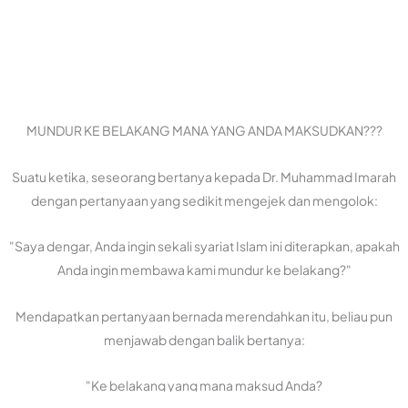
MUNDUR KE BELAKANG MANA YANG ANDA MAKSUDKAN???
Suatu ketika, seseorang bertanya kepada Dr. Muhammad Imarah
dengan pertanyaan yang sedikit mengejek dan mengolok:
"Saya dengar, Anda ingin sekali syariat Islam ini diterapkan, apakah
Anda ingin membawa kami mundur ke belakang?"
Mendapatkan pertanyaan bernada merendahkan itu, beliau pun
menjawab dengan balik bertanya:
"Ke belakang yang mana maksud Anda?