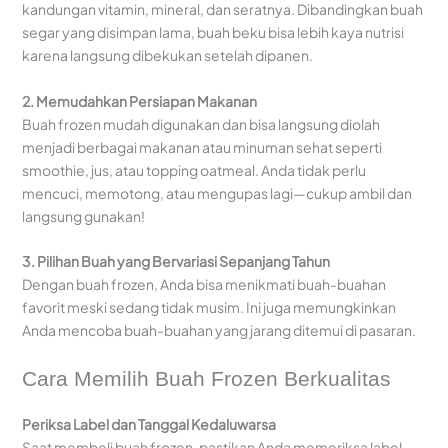
kandungan vitamin, mineral, dan seratnya. Dibandingkan buah
segar yang disimpan lama, buah beku bisa lebih kaya nutrisi
karena langsung dibekukan setelah dipanen.
2. Memudahkan Persiapan Makanan
Buah frozen mudah digunakan dan bisa langsung diolah
menjadi berbagai makanan atau minuman sehat seperti
smoothie, jus, atau topping oatmeal. Anda tidak perlu
mencuci, memotong, atau mengupas lagi—cukup ambil dan
langsung gunakan!
3. Pilihan Buah yang Bervariasi Sepanjang Tahun
Dengan buah frozen, Anda bisa menikmati buah-buahan
favorit meski sedang tidak musim. Ini juga memungkinkan
Anda mencoba buah-buahan yang jarang ditemui di pasaran.
Cara Memilih Buah Frozen Berkualitas
Periksa Label dan Tanggal Kedaluwarsa
Saat membeli buah frozen, pastikan Anda memeriksa label