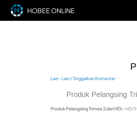
Lewati
HOBEE ONLINE
ke
konten
P
Lain - Lain
/
Tinggalkan Komentar
Produk Pelangsing Tr
Produk Pelangsing Trimee 2 dari HDI –
HDI T