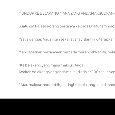
MUNDUR KE BELAKANG MANA YANG ANDA MAKSUDKAN?
Suatu ketika, seseorang bertanya kepada Dr. Muhammad
"Saya dengar, Anda ingin sekali syariat Islam ini ditera
Mendapatkan pertanyaan bernada merendahkan itu, belia
"Ke belakang yang mana maksud Anda?
Apakah belakang yang anda maksud adalah 100 tahun yang
" Atau maksud anda lebih jauh lagi ke belakang saat dima
"Atau lebih jauh lagi ke belakang saat Dinasti Abbasiyyah
"Atau ke belakang sebelumnya, di masa Dinasti Umayyah, 