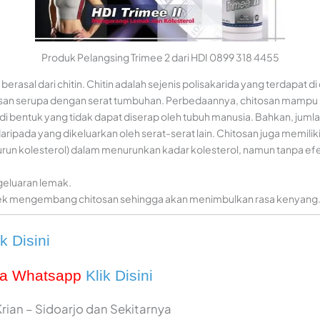
Produk Pelangsing Trimee 2 dari HDI 0899 318 4455
berasal dari chitin. Chitin adalah sejenis polisakarida yang terdapat 
itosan serupa dengan serat tumbuhan. Perbedaannya, chitosan mampu
 bentuk yang tidak dapat diserap oleh tubuh manusia. Bahkan, jumla
 daripada yang dikeluarkan oleh serat-serat lain. Chitosan juga memili
run kolesterol) dalam menurunkan kadar kolesterol, namun tanpa ef
eluaran lemak.
ek mengembang chitosan sehingga akan menimbulkan rasa kenyang
ik Disini
ia Whatsapp
Klik Disini
Krian – Sidoarjo dan Sekitarnya