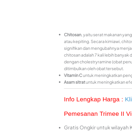
Chitosan
, yaitu serat makanan yang 
atau kepiting. Secara kimiawi, ch
signifikan dan mengubahnya menjadi
chitosan adalah 7 kali lebih banyak
dengan cholestryramine (obat penu
ditimbulkan oleh obat tersebut.
Vitamin C
untuk meningkatkan peng
Asam sitrat
untuk meningkatkan ef
Info Lengkap Harga :
Kl
Pemesanan Trimee II V
Gratis Ongkir untuk wilayah 