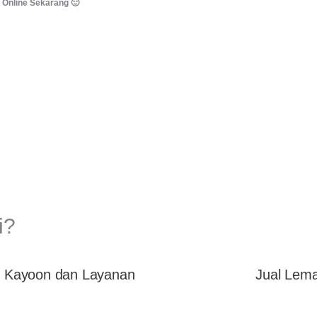
 Online Sekarang 🙂
i?
: Kayoon dan Layanan
Jual Lema