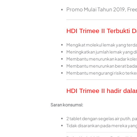
Promo Mulai Tahun 2019, Free
HDI Trimee II Terbukti 
Mengikat molekul lemak yang terd
Meningkatkan jumlah lemak yang dibu
Membantu menurunkan kadar kolest
Membantu menurunkan berat bada
Membantu mengurangi risiko terken
HDI Trimee II hadir dal
Saran konsumsi:
2 tablet dengan segelas air putih, 
Tidak disarankan pada mereka yang