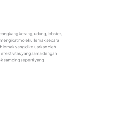
di cangkang kerang, udang, lobster,
 mengikat molekul lemak secara
h lemak yang dikeluarkan oleh
ki efektivitas yang sama dengan
ek samping seperti yang
.