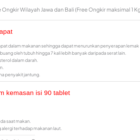
 Ongkir Wilayah Jawa dan Bali (Free Ongkir maksimal 1 Kg
Dapat
apat dalam makanan sehingga dapat menurunkan penyerapan lemak 
ang oleh tubuh hingga 7 kali lebih banyak daripada serat lain.
erol dalam darah.
n.
a penyakit jantung.
am kemasan isi 90 tablet
pada saat makan.
 alergi terhadap makanan laut.