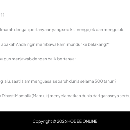
??
 Imarah dengan pertanyaan yang sedikit mengejek dan mengolok:
pkan, apakah Anda ingin membawa kami mundur ke belakang?"
u pun menjawab dengan balik bertanya:
 lalu, saat Islam menguasai separuh dunia selama 500 tahun?
na Dinasti Mamalik (Mamluk) menyelamatkan dunia dari ganasnya serb
 menguasai separuh dunia?"
Copyright © 2026 HOBEE ONLINE
atau sebelumnya lagi saat Umar bin Khatab menguasai banyak kawasan