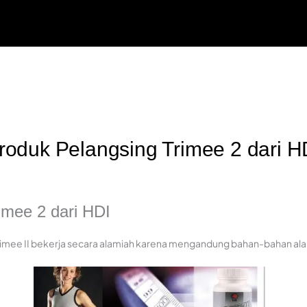
roduk Pelangsing Trimee 2 dari H
imee 2 dari HDI
rimee II bekerja secara alamiah karena mengandung bahan-bahan alam