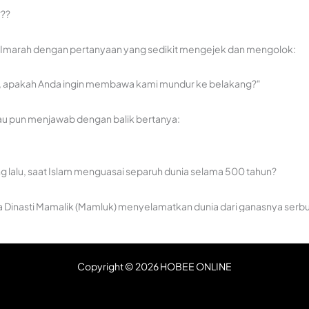
??
 Imarah dengan pertanyaan yang sedikit mengejek dan mengolok:
pkan, apakah Anda ingin membawa kami mundur ke belakang?"
u pun menjawab dengan balik bertanya:
 lalu, saat Islam menguasai separuh dunia selama 500 tahun?
na Dinasti Mamalik (Mamluk) menyelamatkan dunia dari ganasnya serb
 menguasai separuh dunia?"
Copyright © 2026 HOBEE ONLINE
atau sebelumnya lagi saat Umar bin Khatab menguasai banyak kawasan