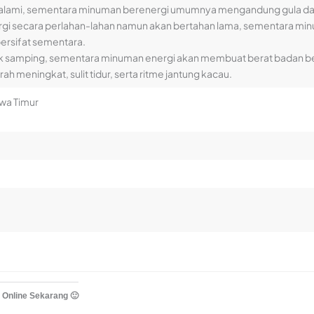
 alami, sementara minuman berenergi umumnya mengandung gula da
gi secara perlahan-lahan namun akan bertahan lama, sementara mi
bersifat sementara.
fek samping, sementara minuman energi akan membuat berat badan 
h meningkat, sulit tidur, serta ritme jantung kacau.
awa Timur
 Online Sekarang 🙂