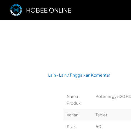
Lewati
HOBEE ONLINE
ke
konten
Lain - Lain
/
Tinggalkan Komentar
Nama
Pollenergy 520 HD
Produk
Varian
Tablet
Stok
50