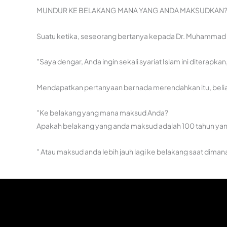
MUNDUR KE BELAKANG MANA YANG ANDA MAKSUDKAN?
Suatu ketika, seseorang bertanya kepada Dr. Muhammad
"Saya dengar, Anda ingin sekali syariat Islam ini ditera
Mendapatkan pertanyaan bernada merendahkan itu, belia
"Ke belakang yang mana maksud Anda?
Apakah belakang yang anda maksud adalah 100 tahun yang
" Atau maksud anda lebih jauh lagi ke belakang saat dima
"Atau lebih jauh lagi ke belakang saat Dinasti Abbasiyyah
"Atau ke belakang sebelumnya, di masa Dinasti Umayyah, 