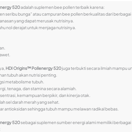
energy 520
adalah suplemen bee pollen terbaik karena:
 seribu bunga” atau campuran bee pollen berkualitas dari berbagai d
nasan yang dapat merusak nutrisinya.
u nol derajat untuk menjaga nutrisinya.
an.
awet.
ya,
HDI Origins™ Pollenergy 520
juga terbukti secara ilmiah mampu u
n tubuh akan nutrisi penting.
gsi metabolisme tubuh.
gi, tenaga, dan stamina secara alamiah.
entrasi, kemampuan berpikir, dan kinerja otak.
ah sel darah merah yang sehat.
r antioksidan sehingga tubuh mampu melawan radikal bebas.
energy 520
sebagai suplemen sumber energi alami memiliki berbaga
: