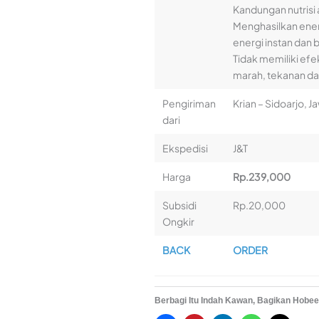
Kandungan nutrisi
Menghasilkan ener
energi instan dan 
Tidak memiliki e
marah, tekanan dara
Pengiriman
Krian – Sidoarjo, J
dari
Ekspedisi
J&T
Harga
Rp.239,000
Subsidi
Rp.20,000
Ongkir
BACK
ORDER
Berbagi Itu Indah Kawan, Bagikan Hobee