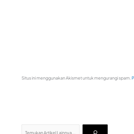
Situs ini menggunakan Akismet untuk mengurangi spam.
P
Cari