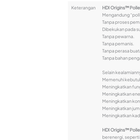
Keterangan
HDI Origins™ Poll
Mengandung “pollen
Tanpa proses pema
Dibekukan pada suh
Tanpa pewarna.
Tanpa pemanis.
Tanpa perasa buat
Tanpa bahan peng
Selain kealamiann
Memenuhi kebutuha
Meningkatkan fun
Meningkatkan ener
Meningkatkan kons
Meningkatkan juml
Meningkatkan kada
HDI Origins™ Poll
berenergi, seperti