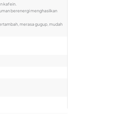
n kafein.
numan berenergi menghasilkan
bertambah, merasa gugup, mudah