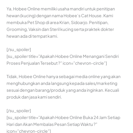
Ya, Hobee Online memiliki usaha mandiri untuk penitipan
hewan (kucing) dengan nama Hobee’s Cat House. Kami
membuka Pet Shop di area Krian, Sidoarjo. Penitipan,
Grooming, Vaksin dan Steril kucing serta praktek dokter
hewan ada di tempat kami.
[/su_spoiler]
[su_spoiler title=”Apakah Hobee Online Menangani Sendiri
Proses Penjualan Tersebut ?” icon=”chevron-circle”]
Tidak, Hobee Online hanya sebagai media online yang akan
menghubungkan anda langsung kepada sales/marketing
sesuai dengan barang/produk yang anda inginkan. Kecuali
produk dan jasa kami sendiri.
[/su_spoiler]
[su_spoiler title=”Apakah Hobee Online Buka 24 Jam Setiap
Hari dan Akan Membalas Pesan Setiap Waktu ?”
icon=”chevron-circle”]