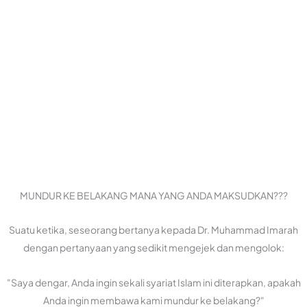
MUNDUR KE BELAKANG MANA YANG ANDA MAKSUDKAN???
Suatu ketika, seseorang bertanya kepada Dr. Muhammad Imarah
dengan pertanyaan yang sedikit mengejek dan mengolok:
"Saya dengar, Anda ingin sekali syariat Islam ini diterapkan, apakah
Anda ingin membawa kami mundur ke belakang?"