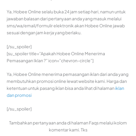
Ya, Hobee Online selalu buka 24 jam setiap hari, namun untuk
jawaban balasan dari pertanyaan anda yang masuk melalui
sms/wa/email/formulir elektronik akan Hobee Online jawab
sesuai dengan jam kerja yang berlaku.
[/su_spoiler]
[su_spoiler title=”Apakah Hobee Online Menerima
Pemasangan Iklan ?” icon=”chevron-circle”]
Ya, Hobee Online menerima pemasangan iklan dari anda yang
membutuhkan promosi online lewat website kami. Harga dan
ketentuan untuk pasang iklan bisa anda lihat di halaman
iklan
dan promosi
[/su_spoiler]
Tambahkan pertanyaan anda di halaman Faqs melalui kolom
komentar kami. Tks