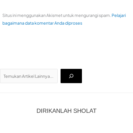
Situs ini menggunakan Akismet untuk mengurangi spam.
Pelajari
bagaimana data komentar Anda diproses
Ca
DIRIKANLAH SHOLAT