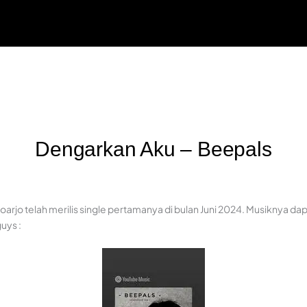
Dengarkan Aku – Beepals
arjo telah merilis single pertamanya di bulan Juni 2024. Musiknya dap
guys :