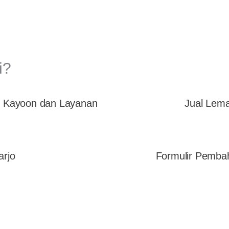
i?
: Kayoon dan Layanan
Jual Lema
arjo
Formulir Pemba