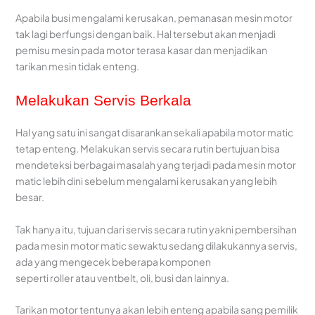
Apabila busi mengalami kerusakan, pemanasan mesin motor
tak lagi berfungsi dengan baik. Hal tersebut akan menjadi
pemisu mesin pada motor terasa kasar dan menjadikan
tarikan mesin tidak enteng.
Melakukan Servis Berkala
Hal yang satu ini sangat disarankan sekali apabila motor matic
tetap enteng. Melakukan servis secara rutin bertujuan bisa
mendeteksi berbagai masalah yang terjadi pada mesin motor
matic lebih dini sebelum mengalami kerusakan yang lebih
besar.
Tak hanya itu, tujuan dari servis secara rutin yakni pembersihan
pada mesin motor matic sewaktu sedang dilakukannya servis,
ada yang mengecek beberapa komponen
seperti roller atau ventbelt, oli, busi dan lainnya.
Tarikan motor tentunya akan lebih enteng apabila sang pemilik