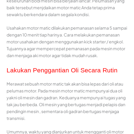
keseluruhan bodi mesin bisa berjalan lancar. Pelumasan yang
baik tersebut menjdaikan motor matic Anda tetap prima
sewaktu berkendara dalam segala kondisi.
Usahakan motor matic dilakukan pemanasan selama 5 sampai
dengan 10 menit tiap harinya. Cara melakukan pemanasan
motor usahakan dengan menggunakan kick starter / engkol.
Tujuannya agar mempercepat pemanasan pada mesin motor
dan menjaga aki motor agar tidak mudah rusak.
Lakukan Penggantian Oli Secara Rutin
Merawat sebuah motor matic tak akan bisa lepas dari oli atau
pelumas motor. Pada mesin motor matic mempunyai dua oli
yakni oli mesin dan gadran. Keduanya mempunyai tugas yang
tak jau berbeda. Oli mesin yang bertugas menjadi pelapis dan
pendingin mesin , sementara oli gadran bertugas menjaga
transmisi.
Umumnya, waktu yang dianjurkan untuk mengganti oli motor