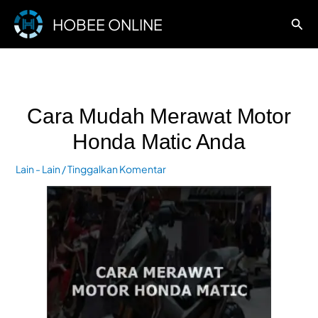
Lewati
HOBEE ONLINE
Cari
ke
konten
Cara Mudah Merawat Motor
Honda Matic Anda
Lain - Lain
/
Tinggalkan Komentar