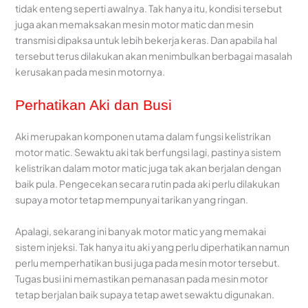
tidak enteng seperti awalnya. Tak hanya itu, kondisi tersebut
juga akan memaksakan mesin motor matic dan mesin
transmisi dipaksa untuk lebih bekerja keras. Dan apabila hal
tersebut terus dilakukan akan menimbulkan berbagai masalah
kerusakan pada mesin motornya.
Perhatikan Aki dan Busi
Aki merupakan komponen utama dalam fungsi kelistrikan
motor matic. Sewaktu aki tak berfungsi lagi, pastinya sistem
kelistrikan dalam motor matic juga tak akan berjalan dengan
baik pula. Pengecekan secara rutin pada aki perlu dilakukan
supaya motor tetap mempunyai tarikan yang ringan.
Apalagi, sekarang ini banyak motor matic yang memakai
sistem injeksi. Tak hanya itu aki yang perlu diperhatikan namun
perlu memperhatikan busi juga pada mesin motor tersebut.
Tugas busi ini memastikan pemanasan pada mesin motor
tetap berjalan baik supaya tetap awet sewaktu digunakan.