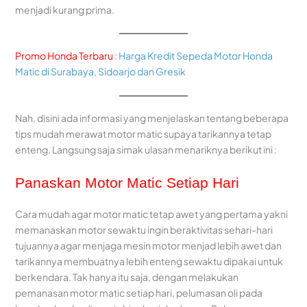
menjadi kurang prima.
Promo Honda Terbaru
:
Harga Kredit Sepeda Motor Honda
Matic di Surabaya, Sidoarjo dan Gresik
Nah, disini ada informasi yang menjelaskan tentang beberapa
tips mudah merawat motor matic supaya tarikannya tetap
enteng. Langsung saja simak ulasan menariknya berikut ini :
Panaskan Motor Matic Setiap Hari
Cara mudah agar motor matic tetap awet yang pertama yakni
memanaskan motor sewaktu ingin beraktivitas sehari-hari
tujuannya agar menjaga mesin motor menjad lebih awet dan
tarikannya membuatnya lebih enteng sewaktu dipakai untuk
berkendara. Tak hanya itu saja, dengan melakukan
pemanasan motor matic setiap hari, pelumasan oli pada