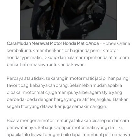
Cara Mudah Merawat Motor Honda Matic Anda
– Hobee Online
kembali untuk memberikan tips bagi anda pemilik motor
honda type matic. Dikutip dari halaman mpmhondajatim..com
berikut informasinya untuk anda kawan.
Percaya atau tidak, sekarang ini motor matic jadi pilihan paling
favorit bagi kebanyakan orang. Selain lebih mudah apabila
dipakai, motor matic juga mempunyai beragam style yang
berbeda-beda dengan harga yang relatif terjangkau. Bahkan
segala fitur yang ditawarkan juga semakin canggih.
Bicara mengenai motor, tentunya tak akan bisa lepas dari cara
perawatannya. Sebagus apapun motor matic yang dimiliki,
apabila tak dirawat dengan baik dapat membuat performanya