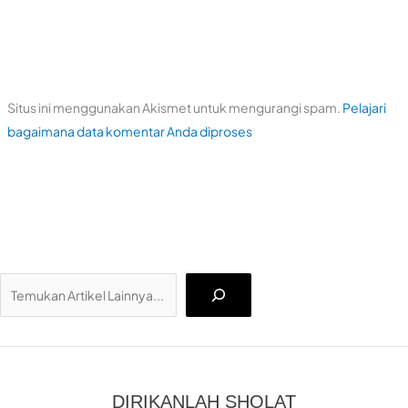
Situs ini menggunakan Akismet untuk mengurangi spam.
Pelajari
bagaimana data komentar Anda diproses
Ca
DIRIKANLAH SHOLAT