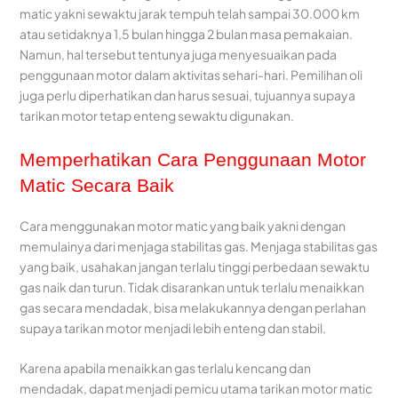
matic yakni sewaktu jarak tempuh telah sampai 30.000 km
atau setidaknya 1,5 bulan hingga 2 bulan masa pemakaian.
Namun, hal tersebut tentunya juga menyesuaikan pada
penggunaan motor dalam aktivitas sehari-hari. Pemilihan oli
juga perlu diperhatikan dan harus sesuai, tujuannya supaya
tarikan motor tetap enteng sewaktu digunakan.
Memperhatikan Cara Penggunaan Motor
Matic Secara Baik
Cara menggunakan motor matic yang baik yakni dengan
memulainya dari menjaga stabilitas gas. Menjaga stabilitas gas
yang baik, usahakan jangan terlalu tinggi perbedaan sewaktu
gas naik dan turun. Tidak disarankan untuk terlalu menaikkan
gas secara mendadak, bisa melakukannya dengan perlahan
supaya tarikan motor menjadi lebih enteng dan stabil.
Karena apabila menaikkan gas terlalu kencang dan
mendadak, dapat menjadi pemicu utama tarikan motor matic