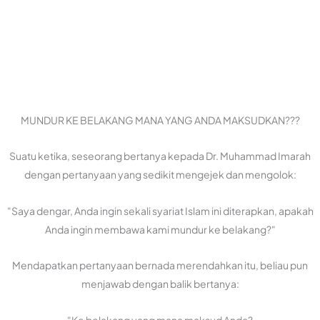
MUNDUR KE BELAKANG MANA YANG ANDA MAKSUDKAN???
Suatu ketika, seseorang bertanya kepada Dr. Muhammad Imarah
dengan pertanyaan yang sedikit mengejek dan mengolok:
"Saya dengar, Anda ingin sekali syariat Islam ini diterapkan, apakah
Anda ingin membawa kami mundur ke belakang?"
Mendapatkan pertanyaan bernada merendahkan itu, beliau pun
menjawab dengan balik bertanya:
"Ke belakang yang mana maksud Anda?