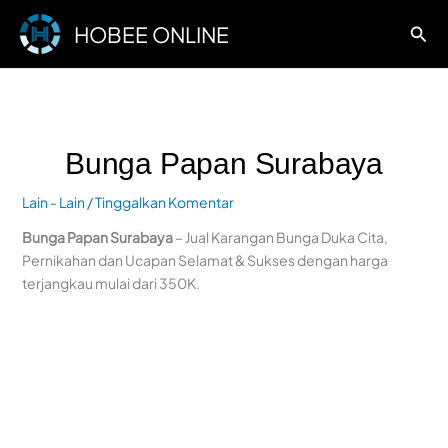
Lewati
HOBEE ONLINE
Cari
ke
konten
Bunga Papan Surabaya
Lain - Lain
/
Tinggalkan Komentar
Bunga Papan Surabaya
– Jual Karangan Bunga Duka Cita,
Pernikahan dan Ucapan Selamat & Sukses dengan harga
terjangkau mulai dari 350K.